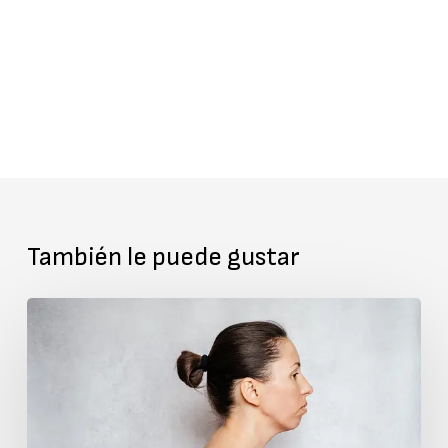
También le puede gustar
Corrección
Efectiva
de
la