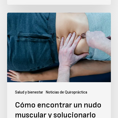
Cómo
encontrar
un
nudo
muscular
y
solucionarlo
con
cuidados
Salud y bienestar
Noticias de Quiropráctica
quiroprácticos
Cómo encontrar un nudo
muscular y solucionarlo