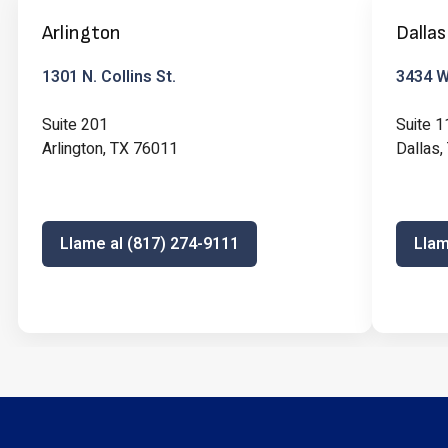
Arlington
Dallas
1301 N. Collins St.
3434 W 
Suite 201
Suite 1
Arlington, TX 76011
Dallas
Llame al (817) 274-9111
Llam