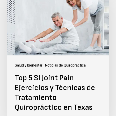
SI
Joint
Pain
Ejercicios
y
Técnicas
de
Salud y bienestar
Noticias de Quiropráctica
Tratamiento
Top 5 SI Joint Pain
Quiropráctico
Ejercicios y Técnicas de
en
Tratamiento
Texas
Quiropráctico en Texas