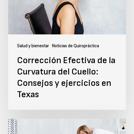
Curvatura
del
Cuello:
Consejos
y
Salud y bienestar
Noticias de Quiropráctica
ejercicios
Corrección Efectiva de la
en
Curvatura del Cuello:
Texas
Consejos y ejercicios en
Texas
Top
5