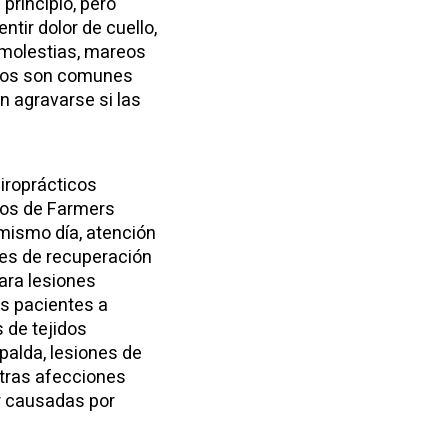
principio, pero
tir dolor de cuello,
, molestias, mareos
díos son comunes
n agravarse si las
uiroprácticos
cos de Farmers
mismo día, atención
anes de recuperación
ara lesiones
s pacientes a
 de tejidos
palda, lesiones de
 otras afecciones
r causadas por