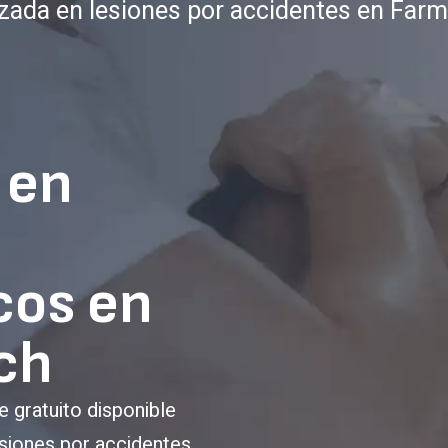
izada en lesiones por accidentes en Farm
o
 en
cos en
ch
e gratuito disponible
siones por accidentes