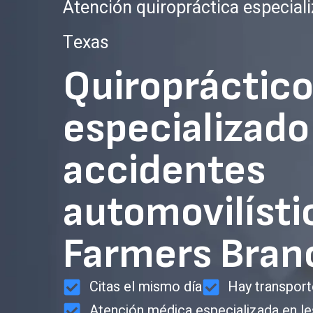
Atención quiropráctica especial
Texas
Quiropráctic
especializado
accidentes
automovilísti
Farmers Bran
Citas el mismo día
Hay transport
Atención médica especializada en le