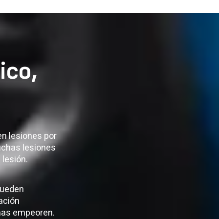
ico,
en lesiones por
uchas lesiones
 lesión.
pueden
uación
omas empeoren.