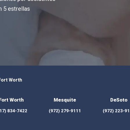
 5 estrellas
-Fort Worth
Fort Worth
Mesquite
DeSoto
17) 834-7422
(972) 279-9111
(972) 223-9