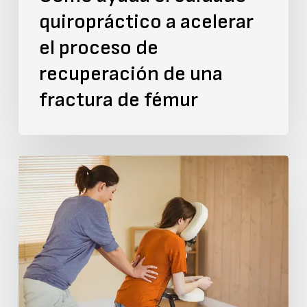
quiropráctico a acelerar
una
fractura
el proceso de
de
recuperación de una
fémur
fractura de fémur
El
vínculo
cerebro-
espina
dorsal:
Cómo
afecta