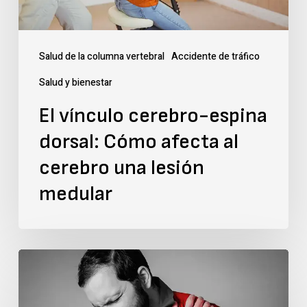
al
cerebro
Salud de la columna vertebral
Accidente de tráfico
una
Salud y bienestar
lesión
El vínculo cerebro-espina
medular
dorsal: Cómo afecta al
cerebro una lesión
medular
¿Cuál
es