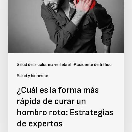
la
forma
más
rápida
de
curar
un
Salud de la columna vertebral
Accidente de tráfico
hombro
Salud y bienestar
roto:
¿Cuál es la forma más
Estrategias
rápida de curar un
de
expertos
hombro roto: Estrategias
de expertos