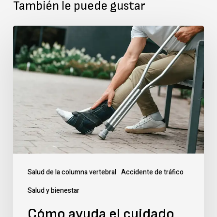
También le puede gustar
Cómo
ayuda
el
cuidado
quiropráctico
a
acelerar
el
proceso
Salud de la columna vertebral
Accidente de tráfico
de
Salud y bienestar
recuperación
Cómo ayuda el cuidado
de