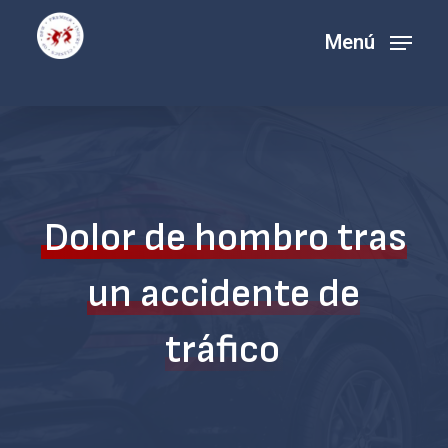
Ir
Menú
Menú
al
contenido
principal
Dolor de hombro tras
un accidente de
tráfico
Navegar a la siguiente sección