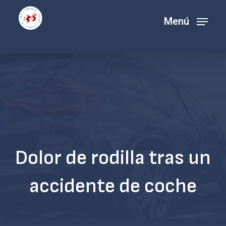
Ir
Menú
al
contenido
principal
Dolor de rodilla tras un
accidente de coche
Navegar a la siguiente sección