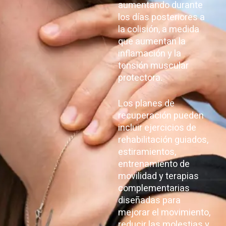
aumentando durante
los días posteriores a
la colisión, a medida
que aumentan la
inflamación y la
tensión muscular
protectora.
Los planes de
recuperación pueden
incluir ejercicios de
rehabilitación guiados,
estiramientos,
entrenamiento de
movilidad y terapias
complementarias
diseñadas para
mejorar el movimiento,
reducir las molestias y