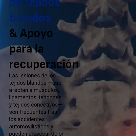
de tejidos
blandos
& Apoyo
para la
recuperación
Las lesiones de los
tejidos blandos —que
afectan a músculos,
ligamentos, tendones
y tejidos conectivos—
son frecuentes tras
los accidentes
automovilísticos y
pueden provocar dolor,