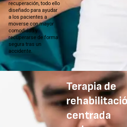
recuperación, todo ello
diseñado para ayudar
a los pacientes a
moverse con mayor
comodidad y
recuperarse de forma
segura tras un
accidente.
Terapia de
rehabilitaci
centrada