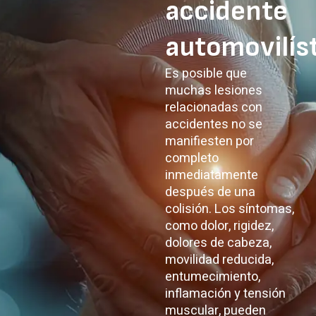
accidente
automovilís
Es posible que
muchas lesiones
relacionadas con
accidentes no se
manifiesten por
completo
inmediatamente
después de una
colisión. Los síntomas,
como dolor, rigidez,
dolores de cabeza,
movilidad reducida,
entumecimiento,
inflamación y tensión
muscular, pueden