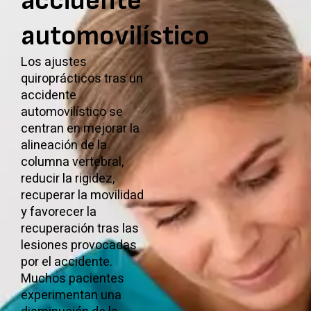
accidente
automovilístico
Los ajustes
quiroprácticos tras un
accidente
automovilístico se
centran en mejorar la
alineación de la
columna vertebral,
reducir la rigidez,
recuperar la movilidad
y favorecer la
recuperación tras las
lesiones provocadas
por el accidente.
Muchos pacientes
experimentan una