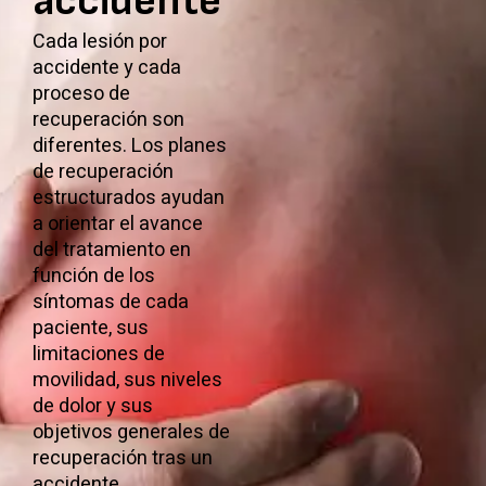
accidente
Cada lesión por
accidente y cada
proceso de
recuperación son
diferentes. Los planes
de recuperación
estructurados ayudan
a orientar el avance
del tratamiento en
función de los
síntomas de cada
paciente, sus
limitaciones de
movilidad, sus niveles
de dolor y sus
objetivos generales de
recuperación tras un
accidente