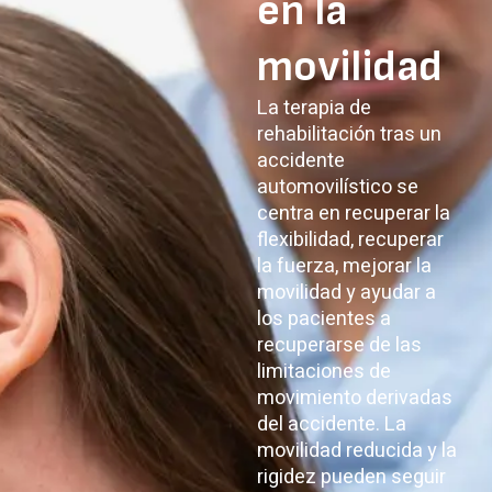
en la
movilidad
La terapia de
rehabilitación tras un
accidente
automovilístico se
centra en recuperar la
flexibilidad, recuperar
la fuerza, mejorar la
movilidad y ayudar a
los pacientes a
recuperarse de las
limitaciones de
movimiento derivadas
del accidente. La
movilidad reducida y la
rigidez pueden seguir