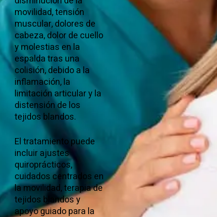
disminución de la
movilidad, tensión
muscular, dolores de
cabeza, dolor de cuello
y molestias en la
espalda tras una
colisión, debido a la
inflamación, la
limitación articular y la
distensión de los
tejidos blandos.
El tratamiento puede
incluir ajustes
quiroprácticos,
cuidados centrados en
la movilidad, terapia de
tejidos blandos y
apoyo guiado para la