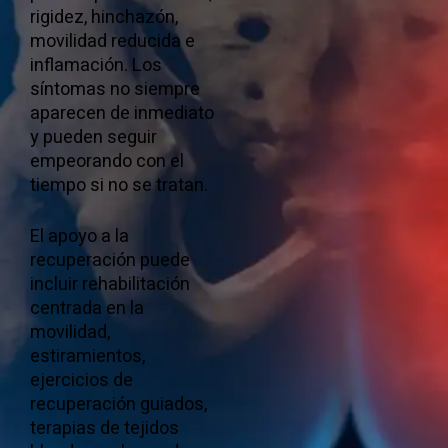
rigidez, hinchazón,
movilidad reducida e
inflamación. Los
síntomas no siempre
aparecen de inmediato
y pueden seguir
empeorando con el
tiempo si no se tratan.
El apoyo a la
recuperación puede
incluir rehabilitación
centrada en la
movilidad,
estiramientos,
ejercicios de
recuperación guiados,
terapias de tejidos