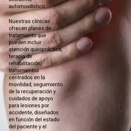
automovilístico.
Nuestras clínicas
ofrecen planes de
tratamiento que
pueden incluir
atención quiropráctica,
terapia de
rehabilitación,
tratamientos
centrados en la
movilidad, seguimiento
de la recuperación y
cuidados de apoyo
para lesiones por
accidente, diseñados
en función del estado
del paciente y el