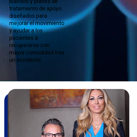
blandos y planes de
tratamiento de apoyo
diseñados para
mejorar el movimiento
y ayudar a los
pacientes a
recuperarse con
mayor comodidad tras
un accidente.