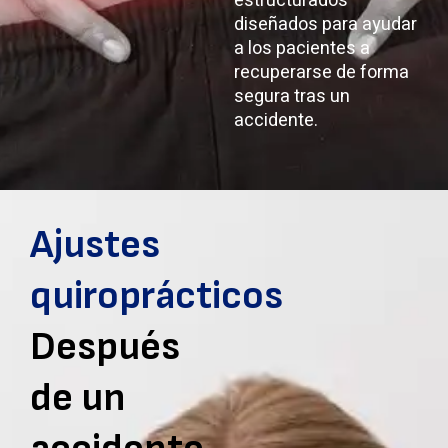
estructurados
diseñados para ayudar
a los pacientes a
recuperarse de forma
segura tras un
accidente.
Ajustes
quiroprácticos
Después
de un