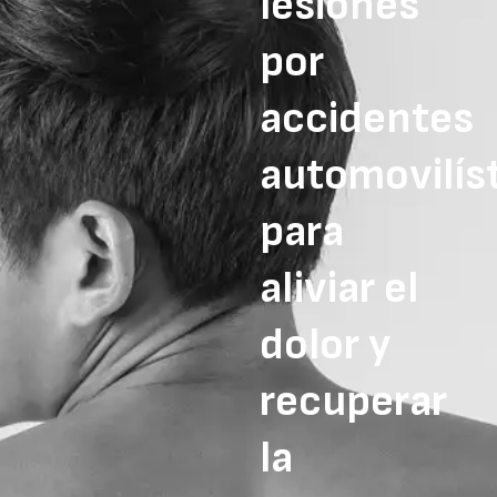
lesiones
por
accidentes
automovilís
para
aliviar el
dolor y
recuperar
la