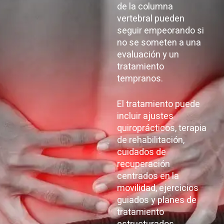
de la columna
vertebral pueden
seguir empeorando si
no se someten a una
evaluación y un
tratamiento
tempranos.
El tratamiento puede
incluir ajustes
quiroprácticos, terapia
de rehabilitación,
cuidados de
recuperación
centrados en la
movilidad, ejercicios
guiados y planes de
tratamiento