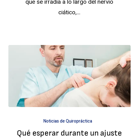
que se irradia a lo largo del nervio
la
ciático,...
ciática
Qué
Noticias de Quiropráctica
esperar
Qué esperar durante un ajuste
durante