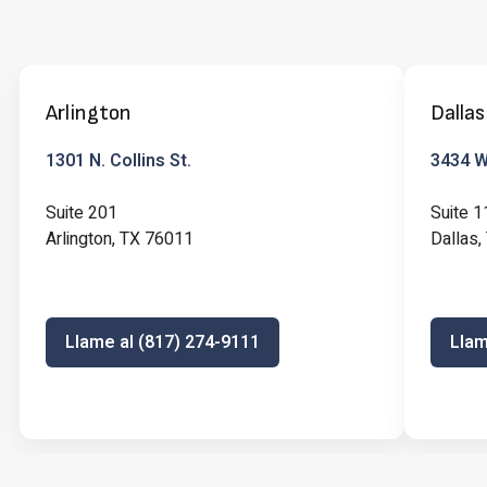
Arlington
Dallas
1301 N. Collins St.
3434 W 
Suite 201
Suite 1
Arlington, TX 76011
Dallas
Llame al (817) 274-9111
Llam