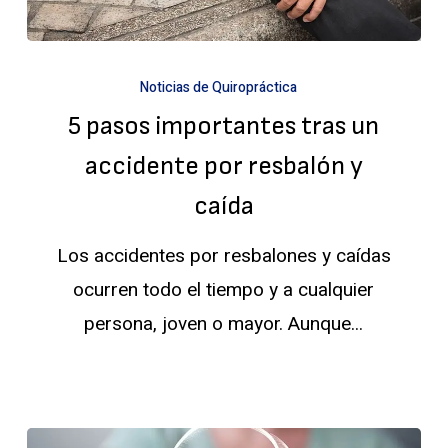
5
Noticias de Quiropráctica
pasos
5 pasos importantes tras un
importantes
tras
accidente por resbalón y
un
caída
accidente
Los accidentes por resbalones y caídas
por
ocurren todo el tiempo y a cualquier
resbalón
persona, joven o mayor. Aunque...
y
caída