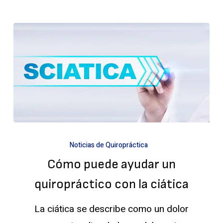
Cómo
Noticias de Quiropráctica
puede
Cómo puede ayudar un
ayudar
un
quiropráctico con la ciática
quiropráctico
La ciática se describe como un dolor
con