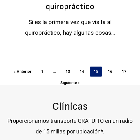
un
quiropráctico
ajuste
Si es la primera vez que visita al
quiropráctico
quiropráctico, hay algunas cosas...
« Anterior
1
...
13
14
15
16
17
Siguiente »
Clínicas
Proporcionamos transporte GRATUITO en un radio
de 15 millas por ubicación*.