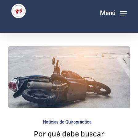
Ir
Menú
Menú
al
contenido
principal
Por
Noticias de Quiropráctica
qué
Por qué debe buscar
debe