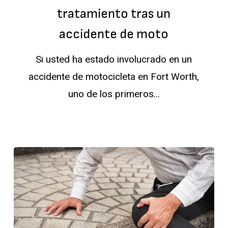
buscar
tratamiento tras un
tratamiento
accidente de moto
tras
Si usted ha estado involucrado en un
un
accidente de motocicleta en Fort Worth,
accidente
uno de los primeros...
de
moto