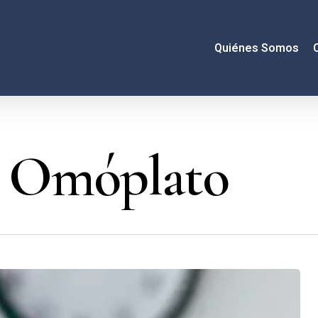
Quiénes Somos
l Omóplato