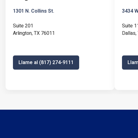
1301 N. Collins St.
3434 W 
Suite 201
Suite 1
Arlington, TX 76011
Dallas
Llame al (817) 274-9111
Llam