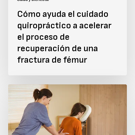
recuperación
Cómo ayuda el cuidado
de
quiropráctico a acelerar
una
fractura
el proceso de
de
recuperación de una
fémur
fractura de fémur
El
vínculo
cerebro-
espina
dorsal: