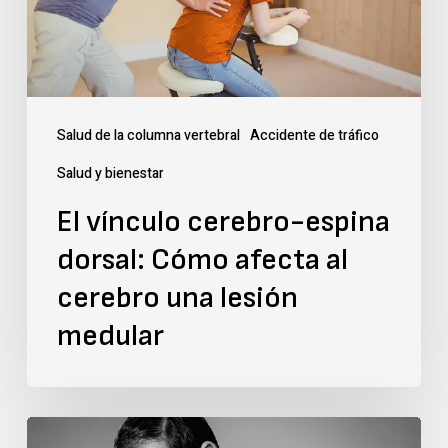
Cómo
afecta
al
cerebro
Salud de la columna vertebral
Accidente de tráfico
una
Salud y bienestar
lesión
El vínculo cerebro-espina
medular
dorsal: Cómo afecta al
cerebro una lesión
medular
¿Cuál