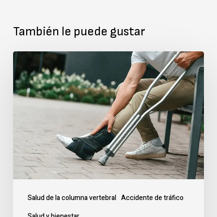
También le puede gustar
Cómo
ayuda
el
cuidado
quiropráctico
a
acelerar
el
proceso
Salud de la columna vertebral
Accidente de tráfico
de
Salud y bienestar