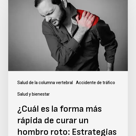
es
la
forma
más
rápida
de
curar
un
Salud de la columna vertebral
Accidente de tráfico
hombro
Salud y bienestar
roto:
¿Cuál es la forma más
Estrategias
rápida de curar un
de
expertos
hombro roto: Estrategias