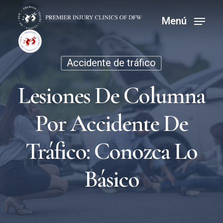
Ir
Menú
Menú
al
contenido
principal
Accidente de tráfico
Lesiones De Columna
Por Accidente De
Tráfico: Conozca Lo
Básico