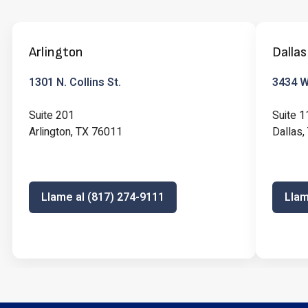
Arlington
Dallas
1301 N. Collins St.
3434 W 
Suite 201
Suite 1
Arlington, TX 76011
Dallas
Llame al (817) 274-9111
Llam