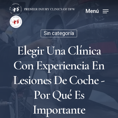
Ir
Menú
Menú
al
contenido
principal
Sin categoría
Elegir Una Clínica
Con Experiencia En
Lesiones De Coche -
Por Qué Es
Importante