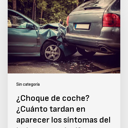
¿Choque
de
coche?
¿Cuánto
tardan
en
aparecer
los
síntomas
Sin categoría
del
¿Choque de coche?
latigazo
¿Cuánto tardan en
cervical?
aparecer los síntomas del