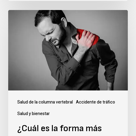
¿Cuál
es
la
forma
más
rápida
de
curar
un
Salud de la columna vertebral
Accidente de tráfico
hombro
Salud y bienestar
roto:
¿Cuál es la forma más
Estrategias