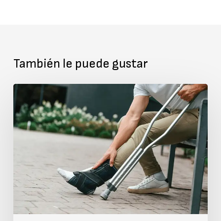
También le puede gustar
Cómo
ayuda
el
cuidado
quiropráctico
a
acelerar
el