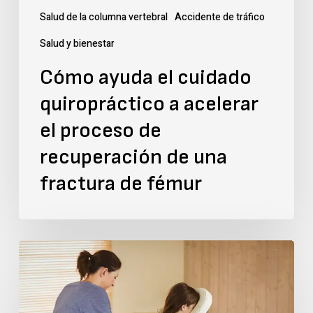
proceso
Salud de la columna vertebral
Accidente de tráfico
de
Salud y bienestar
recuperación
Cómo ayuda el cuidado
de
quiropráctico a acelerar
una
fractura
el proceso de
de
recuperación de una
fémur
fractura de fémur
El
vínculo
cerebro-