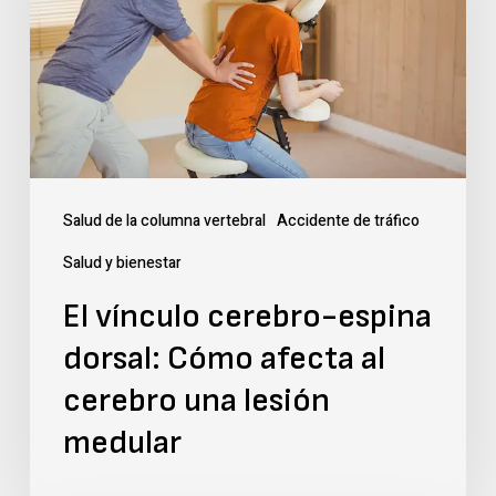
espina
dorsal:
Cómo
afecta
al
cerebro
Salud de la columna vertebral
Accidente de tráfico
una
Salud y bienestar
lesión
El vínculo cerebro-espina
medular
dorsal: Cómo afecta al
cerebro una lesión
medular