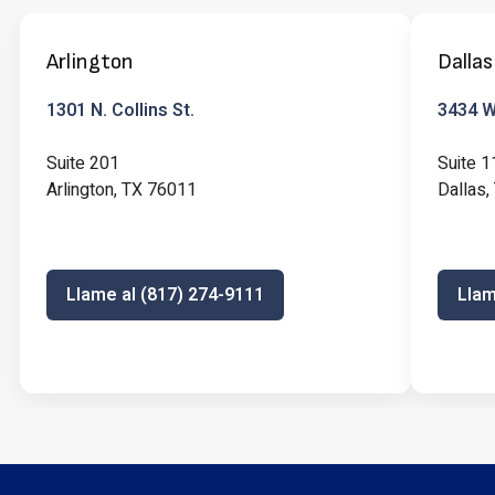
Arlington
Dallas
1301 N. Collins St.
3434 W 
Suite 201
Suite 1
Arlington, TX 76011
Dallas
Llame al (817) 274-9111
Llam